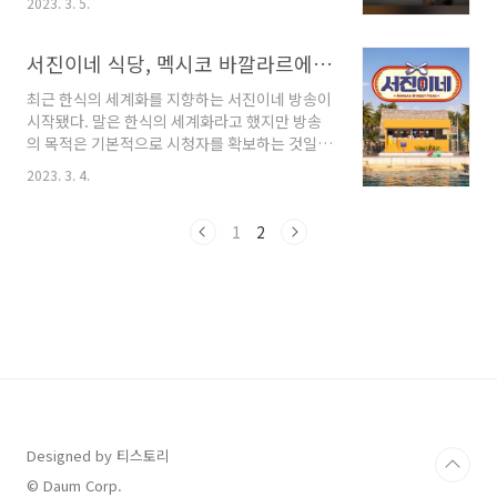
2023. 3. 5.
제목은 Jinny’s Kitchen입니다. 지난 2월 26일
(일) 첫방송은 프라임 비디오 내 TV쇼 부문에서
필리핀 2위, 대만인도네시아 3위, 싱가포르태국
서진이네 식당, 멕시코 바깔라르에서 뷔,박서준과 식당_익숙한 혁신과 한식의 세계화
베트남 4위, 홍콩말레이시아 7위를 기록했습니
최근 한식의 세계화를 지향하는 서진이네 방송이
다. 전 세계 콘텐츠 리뷰를 확인할 수 있는 IMDB
시작됐다. 말은 한식의 세계화라고 했지만 방송
사이트에서는 평점 9.7에서 시작해서 3월 5일 현
의 목적은 기본적으로 시청자를 확보하는 것일테
재 9.4를 기록 중입니다. 시청자들은 “꼭 봐야 할
다. 하지만 기존에 나영석이 시작한 윤식당과 마
프로그램”, “처음으로 본 한국 예능인데 재미있
2023. 3. 4.
찬가지로 서진이네는 방송이라는 플랫폼에서 익
고, 다음 회가 기대된다”, “첫 방송만으로도 즐겁
숙한 것들을 낯설게 연결함으로써 콘텐츠의 재미
다” 등의 호평이 이어지고 있다. 평점을 남긴 사
와 한식의 세계화라는 두개의 목적을 다 달성한
1
2
람들 중 가장 높은 평점은..
다. 이 글은 최근 핫한 서진이네를 경영과 혁신의
관점에서 풀어보고자 한다. 1. 서진이네는 어떤
방송인가_출연진과 촬영지 CJ ENM의 채널인
TVN에서 방영하는 서진이네는 이서진이 사장이
고, 정유미와 이서진은 이사와 부장님, 방탄소년
단의 뷔(김태형)과 최우식은 아직 인턴사원으로
한식당을 운영하는 예능 프로그램이다. 이서진과
박서준, 정유미는 이미 윤식당때부터 호흡을 맞
추어 온 베티랑 직원들이..
Designed by 티스토리
© Daum Corp.