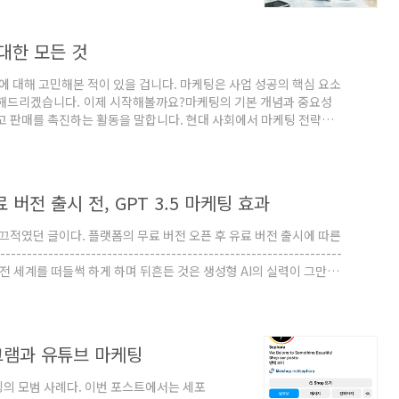
상으로 마케팅을 할 것인지 결정하고, 그들
대한 모든 것
 대해 고민해본 적이 있을 겁니다. 마케팅은 사업 성공의 핵심 요소
명해드리겠습니다. 이제 시작해볼까요?마케팅의 기본 개념과 중요성
 판매를 촉진하는 활동을 말합니다. 현대 사회에서 마케팅 전략은
팅은 단순한 홍보 활동을 넘어서 고객의 니즈를 파악하고 이를 충족
전달하는 과정이며, 이를 통해 기업은 시장에서 경쟁 우위를 점할 수
및 프로모션디지털 마케팅 활용이처럼 마케팅은 브랜드 이미지 구축,
 버전 출시 전, GPT 3.5 마케팅 효과
 끄적였던 글이다. 플랫폼의 무료 버전 오픈 후 유료 버전 출시에 따른
--------------------------------------------------------
챗 GPT가 전 세계를 떠들썩 하게 하며 뒤흔든 것은 생성형 AI의 실력이 그만큼
 그 힘이 있다. 무료니까 밑질 것 없으니 한번 누구나 다 들어와 보는
유료 서비스를 오픈했다. 매일 Ghat GPT 서비스를 위해 들어가..
그램과 유튜브 마케팅
의 모범 사례다. 이번 포스트에서는 세포