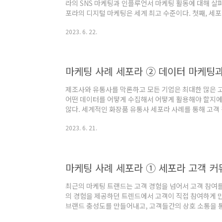
라의 SNS 마케팅과 인플루언서 마케팅 활동에 대해 살펴
포라의 디지털 마케팅은 세계 최고 수준이다. 첫째, 세포라는 O
Paid Media 관점에서 3개의 미디어를 매우 스마트
2023. 6. 22.
는 고객 구매 여정 최적화를 만들어 내고 있다. 둘째, 
채널을 확고히 구축하여 고객들이 매장과 커머스몰에서 일
온라인와 오프라인에서 고객들의 취향과 다양한 스타일,
고객 각 개인별로 가장 적..
마케팅 사례 세포라 ② 데이터 마케팅과
제조사와 유통사를 막론하고 모든 기업은 최대한 많은 
어떤 데이터를 어떻게 수집해서 어떻게 활용해야 할지에 
않다. 세계적인 화장품 유통사 세포라 사례를 통해 고객
활용하는 지 살펴보자. 1.세포라의 브랜드 핵심 가치 
2023. 6. 21.
연결에 앞장서는 세계적인 화장품 유통업체다. 다양한 
다. 우리나라로 치면 올리브영과 비슷하다. 세포라는 
를 수집해 왔고, 온라인 몰을 강화하면서 온라인과 오프
터를 활용해 고객의 구매 경험과 사용 경험을 최고로 ..
마케팅 사례 세포라 ① 세포라 고객 커
최근의 마케팅 트랜드는 고객 경험을 넘어서 고객 참여를
의 경험을 제공하던 트렌드에서 고객이 직접 참여하게 
브랜드 충성도를 만들어내고, 고객들간의 상호 소통을 
동을 강화한다. 그 대표적인 커뮤니티 사례로 세포라의 