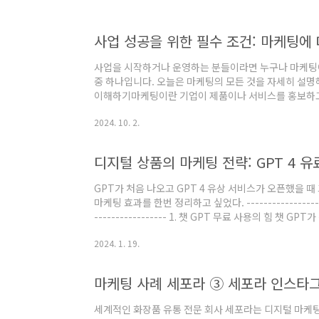
다음으로는 타겟 고객층을 설정해야 합니다. 누구를 대
의 특성과 선호도를 파악하여 맞춤형 마케팅 전략을 수..
사업 성공을 위한 필수 조건: 마케팅에 
사업을 시작하거나 운영하는 분들이라면 누구나 마케팅에
중 하나입니다. 오늘은 마케팅의 모든 것을 자세히 설
이해하기마케팅이란 기업이 제품이나 서비스를 홍보하고
기업의 성공과 실패를 좌우하는 중요한 요소입니다.마케
2024. 10. 2.
시키는 과정입니다. 이는 고객과의 소통을 통해 가치를 
있습니다. 주요 마케팅 활동:시장 조사제품 기획광고 
고객 ..
디지털 상품의 마케팅 전략: GPT 4 유료
GPT가 처음 나오고 GPT 4 유상 서비스가 오픈했을 때
마케팅 효과를 한번 정리하고 싶었다. -------------------------
----------------- 1. 챗 GPT 무료 사용의 힘 
뛰어난 것도 있지만, 무료로 배포하여 사용해보게 한 것에
2024. 1. 19.
것이다. 그리고 오픈 AI는 Chat GPT 4를 출시하면서 
마케팅 사례 세포라 ③ 세포라 인스타
세계적인 화장품 유통 전문 회사 세포라는 디지털 마케팅