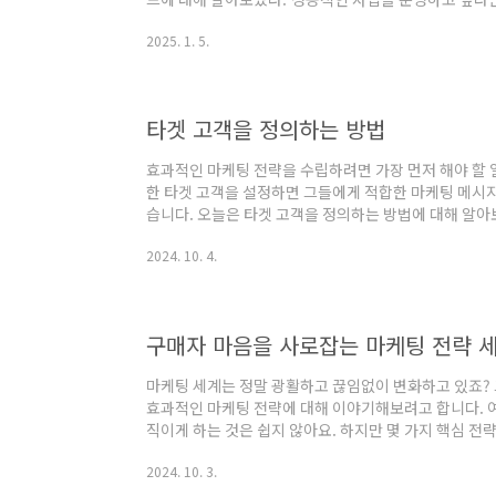
가지는 다음과 같다. 2025년 디지털 마케팅 트렌드트렌드
2025. 1. 5.
와 숏폼 컨텐츠의 부상트렌드 3. 콘텐츠 커머스의 발전
5. 데이터 기반 마케팅 강화 2025년 디지털 마케팅 트
러다임이 크게 변화할 것으로 예상된다. 특히, 생성형 AI
데이터 기반 마케팅이 중..
타겟 고객을 정의하는 방법
효과적인 마케팅 전략을 수립하려면 가장 먼저 해야 할 
한 타겟 고객을 설정하면 그들에게 적합한 마케팅 메시지
습니다. 오늘은 타겟 고객을 정의하는 방법에 대해 알
고객을 정의하는 것은 마케팅 전략의 성공 여부를 결정짓
2024. 10. 4.
객은 제품 또는 서비스가 누구에게 어떻게 판매되어야 할
자원은 효율적으로 사용되고, 불필요한 비용을 줄일 수 
으면 광고 비용이 낭비될 수 있으며, 고객에게 전달하고
있습니다. 반면, 적절한 타겟 고객을 설정하면 ..
구매자 마음을 사로잡는 마케팅 전략 
마케팅 세계는 정말 광활하고 끊임없이 변화하고 있죠?
효과적인 마케팅 전략에 대해 이야기해보려고 합니다. 
직이게 하는 것은 쉽지 않아요. 하지만 몇 가지 핵심 
만들 수 있습니다. 함께 마케팅의 세계로 뛰어들 준비
2024. 10. 3.
팅 전략 수립 시 가장 중요한 것은 목표 설정입니다. 
하게 정의해야 하며, 그 목표를 이루기 위해서는 어떤 