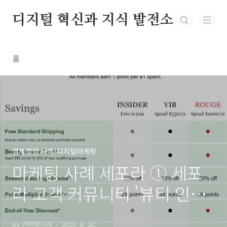
본문 바로가기
디지털 혁신과 지식 발전소
홈
경제경영 사례/디지털마케팅
마케팅 사례 세포라 ① 세포
라 고객 커뮤니티 '뷰티 인사
이더'
by 선한혁신가
2023. 6. 20.