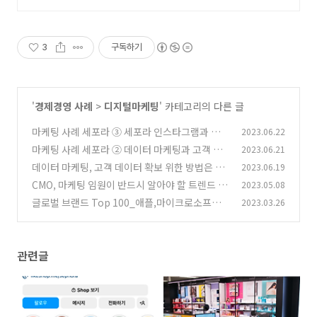
지에서 올라오는 전국구 최다 상품
매일 10만 개 이상의 신규 상품 업로
드
3
구독하기
'
경제경영 사례
>
디지털마케팅
' 카테고리의 다른 글
마케팅 사례 세포라 ③ 세포라 인스타그램과 유
2023.06.22
튜브 마케팅
마케팅 사례 세포라 ② 데이터 마케팅과 고객 경
2023.06.21
(0)
험 혁신
데이터 마케팅, 고객 데이터 확보 위한 방법은 무
2023.06.19
(0)
엇이 있을까
CMO, 마케팅 임원이 반드시 알아야 할 트렌드 3
2023.05.08
(0)
가지, 디지털 혁신과 브랜드에 대한 소비자 태도
글로벌 브랜드 Top 100_애플,마이크로소프트,
2023.03.26
변화,
아마존,구글,삼성
(0)
(0)
관련글