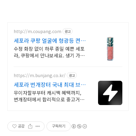
http://m.coupang.com
광고
세포라 쿠팡 얼굴에 형광등 켠
듯
수정 화장 없이 하루 종일 예쁜 세포
라, 쿠팡에서 만나보세요. 생기 가득
탕후루 립! 끈적임 없이 편안한 글로
스를 쿠팡에서 구매하세요.
https://m.bunjang.co.kr/
광고
세포라 번개장터 국내 최대 브랜
드 중고거래
무이자할부부터 캐시백 혜택까지,
번개장터에서 합리적으로 중고거래
하세요 전국 각지에서 올라오는 전
국구 최다 상품 매일 10만 개 이상의
신규 상품 업로드
공감
구독하기