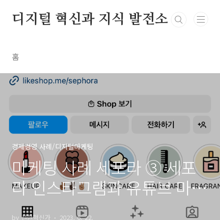
본문 바로가기
디지털 혁신과 지식 발전소
홈
경제경영 사례/디지털마케팅
마케팅 사례 세포라 ③ 세포
라 인스타그램과 유튜브 마케
팅
by 선한혁신가
2023. 6. 22.