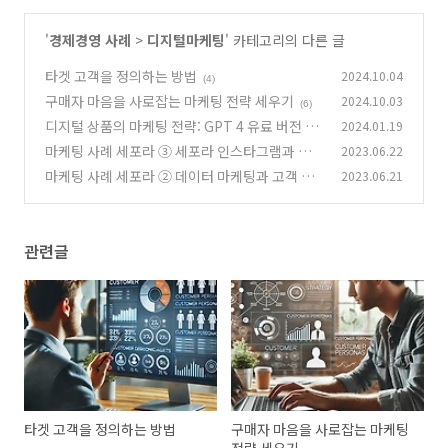
'
경제경영 사례
>
디지털마케팅
' 카테고리의 다른 글
타겟 고객을 정의하는 방법
2024.10.04
(4)
구매자 마음을 사로잡는 마케팅 전략 세우기
2024.10.03
(6)
디지털 상품의 마케팅 전략: GPT 4 유료 버전 출
2024.01.19
시 전, GPT 3.5 마케팅 효과
마케팅 사례 세포라 ③ 세포라 인스타그램과 유
2023.06.22
(1)
튜브 마케팅
마케팅 사례 세포라 ② 데이터 마케팅과 고객 경
2023.06.21
(0)
험 혁신
(0)
관련글
타겟 고객을 정의하는 방법
구매자 마음을 사로잡는 마케팅