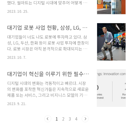
했다. 월마트는 디지털 시대에 맞추어 어떻게 디
지난 10년간 전 세계적으로 온라인이 더욱 강세
지털 혁신을 했는지 알아보고, 디지털 혁신을 성
를 보이고 있다. 월마트는 엄청난 상품 구색과 낮
2023. 10. 25.
공적으로 하는 방법에 대해 배워보자. 목차 1. 월
은 가격 전략으로 경쟁우위를 유지하고 있었지
마트의 디지털 혁신 개요 2. 월마트의 옴니채널
만, 밀레니얼 세대에게 이런 경쟁력은 더이상 어
전략 : 점포 x 디지털 3. 월마트 옴니채널 전략 성
대기업 로봇 사업 현황, 삼성, LG, 두산, 한화 로봇 투자
필하지 않는다. 디지털 기술은 고객들이 상품을 ..
과 1. 월마트의 디지털 혁신 개요 월마트는 미국
대기업들이 너도 나도 로봇에 투자하고 있다. 삼
에서 가장 많은 소매 점포를 가진 유통업체다. 월
성, LG, 두산, 한화 등이 로봇 사업 투자에 한창이
마트는 온라인 쇼핑의 지속 성장과 아마존의 부
다. 로봇 시장은 아직 본격적으로 확대되지는 않
상에 대응하여 2015년 더그 맥밀런 CEO의 강력
았지만 점차 시장이 확대되고 있다. 이에 따라 우
한 디지털 전환 전략을 시작으로 본격적으로 디
2023. 10. 7.
리나라 대기업들도 너도 나도 로봇 시장에 진출
지털 혁신 전략을 펼치고 있다. 월마트는 세계 최
하며 미래 먹거리를 준비중이다. 챗 GPT가 촉발
대의 소매기업으로, 저렴한 가격 전략으로 성장
한 생성형 AI 시장에 , 구글, 메타, 마이크로소프
대기업이 혁신을 이루기 위한 필수 요건 3가지
해왔으나 경쟁업체인 아마존과의 경쟁에서 뒤쳐
트, 아마존 등 빅테크 기업이 모두 나서 적극적으
지..
디지털 시대의 변화는 격동적이고 빠르다. 시장
로 나서 기술의 발전과 시장을 확대해 가는 가운
의 변화를 포착한 혁신가들은 지속적으로 새로운
데, 또다른 미래 산업에 한국 대기업들이 적극적
제품 또는 서비스, 그리고 비지니스 모델의 기회
으로 투자하는 것은 고무적인 일이다. 1. 삼성 로
를 포착하고자 한다. 이렇게 포착된 기회는 실행
봇 사업 삼성은 로봇 회사인 레인보우로보틱스의
2023. 9. 21.
되었을 때에만 혁신으로 이어질 수 있다. 기업들
지분을 인수하고, 해당 기업을 통해 로봇에 투자
이 혁신을 원하지만 혁신을 하기 힘든 이유는 어
하고 있다. 레인보우 로보틱스는 이족보행 로
떻게 혁신을 이루어야 하는지에 대한 체계화된
1
2
3
4
봇'휴보'를 만든 로봇 개발업체다. 삼성은 지..
플랫폼이 없기 때문이다. 성공적으로 시장의 기
회를 포착하고 신속하여 개발하여 성공적으로 새