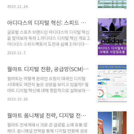
서 가장 혁신적인 10대 기업' 을 선정해서 발표했
Schallmo: 디지털 전환이란 "기업이 디지털 기
2023. 11. 24.
다. 삼성은 '포렉스닷컴(forex.com)'이 선정한
술을 활용하여 새로운 디지털 비즈니스 모델을
혁신기업 1위에 선정되었다. 삼성전자가 1위를
개발하고, 기업에 대한 더 많은 가치를 창출하..
차지한 비결은 22년 한해 가장 많은 신규 특허 출
아디다스의 디지털 혁신: 스피드 팩토리 그리고 고객 경험 개선
원을 진행했으며, 매출액 대비 R&D 투자금액 비
글로벌 스포츠 브랜드인 아디다스의 디지털 혁신
중이 높은 점 등이 반영되었다. 삼성은 10점 만점
을 알아보자 목차 1.아디다스 디지털 혁신 개요 2.
에 9.25점을 기록했다. 삼성전자는 22년 미국에
아디다스 스피드팩토리 도전과 실패 3.아디다스
서 한해동안 8513개의 신규 특허를 신청했다. 이
디지털 혁신 변화 : 생산 혁신에서 고객 경험 혁신
는 상위 10개 혁신 기업 중 가장 많은 숫자로, 기
2023. 11. 7.
으로 4. 아디다스와 나이키 D2C 차이점 5. 아디
술 개발 활동을 매우 활발히 진행했다는 것을 입
다스와 나이키 시장 점유율 1. 아디다스 디지털
증한다. R&D 투자에서도 삼성은 22년 한 해 전
혁신 개요 아디다스는 1949년 창립한 독일의 글
월마트 디지털 전환, 공급망(SCM) 혁신과 제품정보 데이터 관리 방법
체 매출(약 205..
로벌 스포츠 브랜드다. 글로벌 스포츠 브랜드로
월마트는 어떻게 온라인 쇼핑이 대세인 디지털
전세계적인 인기를 얻고 있지만, 나이키에 밀려 2
시대에도 여전히 높은 성장을 보이고 있을까? 월
등의 위치에 있다. 2015년 전세계를 깜짝 놀라게
마트 디지털 혁신에 대해 종합적으로 살펴보자
할 스피드 팩토리를 짓고 디지털 혁신을 추진했
목차 1. 월마트 디지털 전환 개요 2. 월마트의 공
지만 스마트팩토리는 결국 공장문을 닫았고 실패
2023. 10. 28.
급망 디지털 전환 3. 월마트의 공급망 디지털 혁
로 결론 지었다. 하지만 여전히 아디다스는 디지
신 요약 1. 월마트 디지털 전환 개요 월마트
털 혁신에 열의를 가지고 있다. 2023년초 아디다
(Walmart)는 미국 최대의 오프라인 소매업체
월마트 옴니채널 전략, 디지털 전환, 성과 오프라인과 온라인 시너지, 점포 픽업, 홈 딜리버리 성과 확인하기
스는 2016년부터 아디다스를 이끌던 ..
다. 월마트는 고객 친화적인 브랜드 이미지와
월마트 전세계에서 가장 큰 글로벌 소매 유통 업
EDLP(Every Day Low Price)가격 전략으로 인
체다. 옴니채널 전략을 통해 디지털 전환에 성공
해 창립이후 지속적으로 크게 성장했다. 하지만