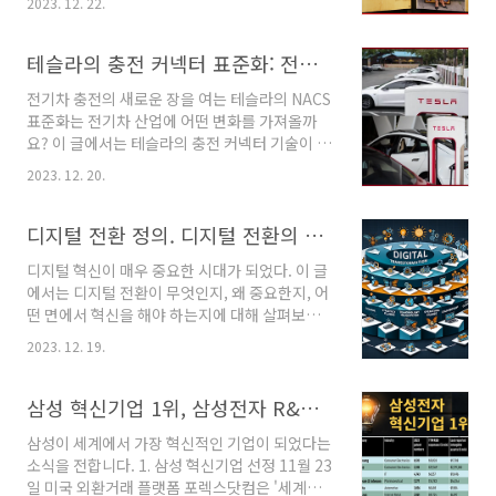
2023. 12. 22.
응하는 방법을 보여줍니다. 168년의 역사를 지닌
리바이스는 전통적 비즈니스 모델에서 벗어나 디
지털 중심으로 전환하면서 중요한 교훈을 얻었습
테슬라의 충전 커넥터 표준화: 전기차 시장에 미치는 영향과 현대차의 대응
니다. 이 글에서는 리바이스가 디지털 전환을 통
전기차 충전의 새로운 장을 여는 테슬라의 NACS
해 어떻게 변화를 이끌었는지, 그리고 그 과정에
표준화는 전기차 산업에 어떤 변화를 가져올까
서 배운 핵심 교훈을 함께 확인하시죠. 참고글 :
요? 이 글에서는 테슬라의 충전 커넥터 기술이 표
"디지털 전환" 디지털 전환 정의. 디지털 전환의
준화되는 과정과 그로 인해 발생하는 산업 내외
중요성. 디지털 전환 6단계
2023. 12. 20.
의 영향에 대해 탐구합니다. 현대차를 포함한 여
(betterberry.co.kr) 2. 리바이스가 배운 디지
러 자동차 제조업체들이 이 새로운 표준을 어떻
털 전환의 핵심 교훈 리바이스의 하밋 싱 부사장
게 받아들이고 있는지, 그리고 이것이 전기차 시
디지털 전환 정의. 디지털 전환의 중요성. 디지털 전환 6단계
겸 CFO는 디지털 전환의 중요성과 그 과정에서
장과 사용자 경험에 어떤 변화를 가져올지 분석
의 핵심 ..
디지털 혁신이 매우 중요한 시대가 되었다. 이 글
해보겠습니다. 1.전기차 충전 표준 전환: 테슬라
에서는 디지털 전환이 무엇인지, 왜 중요한지, 어
NACS의 도입과 현대차 대응 미국 자동차공학회
떤 면에서 혁신을 해야 하는지에 대해 살펴보고
(SAE International)는 전기차 충전에 대한 새
자 한다. 1. 디지털 전환의 정의 디지털 전환이란,
로운 표준인 NACS를 발표했습니다. 이 표준은
2023. 12. 19.
디지털 디지털 기술을 사용하여 새로운 비즈니스
테슬라의 충전 커넥터 기술을 바탕으로 하며, 기
모델을 창출하고, 기업의 가치 창출 및 수익 창출
존의 CCS 방식과 다르게 북미 전역에서의 충전
방식을 근본적으로 바꾸는 회사 전체의 변화다.
삼성 혁신기업 1위, 삼성전자 R&D 투자 금액, 삼성전자 전세계 특허 출원건수, 애플 투자금액
접근성을 개선할 것으로 기대됩니다. 이에 따라..
디지털 전환에 대해서는 많은 학자들이 정의했
삼성이 세계에서 가장 혁신적인 기업이 되었다는
고, 대표적인 정의를 소개하면 그 정의는 다음과
소식을 전합니다. 1. 삼성 혁신기업 선정 11월 23
같다. Kane, Palmer, Phillips, Kiron, &
일 미국 외환거래 플랫폼 포렉스닷컴은 '세계에
Buckley (2015); Liu, Chen, & Chou (2011);