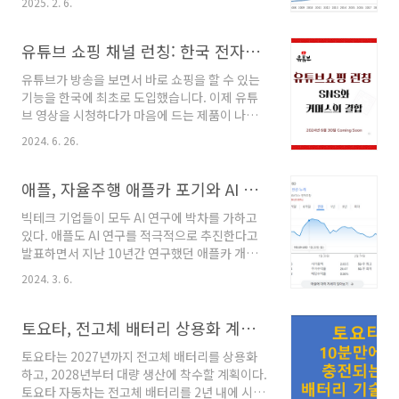
2025. 2. 6.
꾸준히 놀라운 성장을 기록하고 있습니다. 이번
글에서는 2004년부터 2023년까지 아마존의 매
출 변화와 성공 요인을 분석합니다. 아마존 매출
유튜브 쇼핑 채널 런칭: 한국 전자상거래 시장의 새로운 패러다임
의 20년 성장 그래프아마존의 매출은 2004년 69
유튜브가 방송을 보면서 바로 쇼핑을 할 수 있는
억 2천만 달러에서 시작해 2023년에는 5747억
기능을 한국에 최초로 도입했습니다. 이제 유튜
8천만 달러로 급증하며 약 83배의 성장을 기록했
브 영상을 시청하다가 마음에 드는 제품이 나오
습니다. 📌 주요 포인트:2009~2019년: 클라우
면 다른 사이트로 이동할 필요 없이 유튜브에서
드 컴퓨팅(AWS)과 프라임 멤버십 확장으로 급성
2024. 6. 26.
직접 구매가 가능합니다. 이 새로운 기능은 국내
장.2020~2023년: 팬데믹으로 인한 온라인 쇼핑
유통업계에 큰 영향을 미칠 것으로 예상됩니
수요 폭증과 디지털 전환 가속화.아마존 매출 성
다. 유튜브 쇼핑 채널 개설과 영향 유튜브는 오
애플, 자율주행 애플카 포기와 AI 연구로 전환
장을 이끈 주요 요인🔹 1..
는 2024년 6월 30일 유튜브 한구어판에 쇼핑 채
빅테크 기업들이 모두 AI 연구에 박차를 가하고
널을 공식 개설합니다. 한국은 유튜브가 쇼핑 채
있다. 애플도 AI 연구를 적극적으로 추진한다고
널을 운영하는 첫 번째 국가로 삼성전자와 푸마
발표하면서 지난 10년간 연구했던 애플카 개발
를 포함한 30여 개 브랜드가 참여할 예정입니
을 포기한다고 밝혔다. 애플의 애플카 포기 선언
다. 유튜브 공식 쇼핑 채널은 국내에 별도 운영사
2024. 3. 6.
과 AI 연구 방향에 대해 자세히 살펴보자. 1. 애플
를 두고 해당 업체를 통해 운영된다. 유튜브 관계
의 전기차 포기: 애플카는 이제 없다 아이폰으로
자는 "유튜브는 한국을 포함한 모든 이용자에게
스마트폰 시장을 연 애플이 지난 10년간 연구해
토요타, 전고체 배터리 상용화 계획: 10분 완충, 주행거리 1200km
흥미롭고 유익하며 재미있는 쇼핑 경험을 제공하
온 자율주행 전기차 애플카를 포기한다고 블룸버
기 위해 최선..
토요타는 2027년까지 전고체 배터리를 상용화
그 통신이 발표했다. # 관련기사 : 애플, 10년 공
하고, 2028년부터 대량 생산에 착수할 계획이다.
들인 자율주행 전기차 애플카 개발 포기(연합뉴
토요타 자동차는 전고체 배터리를 2년 내에 시장
스) 그동안 애플카를 연구하던 프로젝트는 '프로