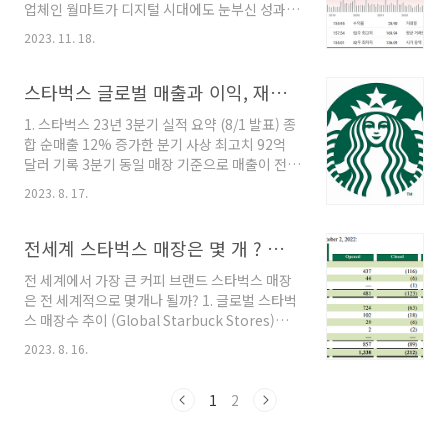
업체인 월마트가 디지털 시대에도 눈부신 성과를
성능을 가지고 있다고 회사 측은 주장합니다. 샤
이어가는 비결을 알아보자 목차 1. 월마트 주가
오미의 레이쥔 회장은 이 차량을 통해 향후 15년
2023. 11. 18.
사상 최고치 2. 월마트 매출, 이익 성과 3. 월마트
에서 20년 내에 세계 5위 자동차 회사로 도약하
성공 비결 4. 월마트 성공 이유 요약 1. 월마트 주
겠다는 야심 찬 계획을 발표했습니다. 샤오미의
가 사상 최고치 월마트의 주가는 지난해 사상 최
스타벅스 글로벌 매출과 이익, 재무 성과
SU7은 한 번 충전으로 최대 800km..
고가를 기록했습니다. 세계 최대 ‘유통 공룡’인 미
1. 스타벅스 23년 3분기 실적 요약 (8/1 발표) 종
국 월마트의 주가와 실적은 쭉쭉 오르고 있다. 주
합 순매출 12% 증가한 분기 사상 최고치 92억
가는 2018년 말과 비교하면 두 배 수준으로, 올
달러 기록 3분기 동일 매장 기준으로 매출이 전
해 들어서만 17.4% 상승했다. 2. 월마트 매출, 이
세계적으로 10% 증가함 : 북미에서 7% 증가, 인
익 성과 2022년 월마트 매출은 6,113억달러(약
2023. 8. 17.
터내셔널 24% 증가 3분기 GAAP EPS 0.99달
810조원)를 기록했다. 이는 팬데믹 직전인 2019
러; 비 GAAP EPS 1.00달러로 전 세계적으로 기
년 대비 16.7% 오른 실적이다. 미국에만 매장이
대치를 초과 3분기 활성화된 미국 스타벅스® 리
전세계 스타벅스 매장은 몇 개 ? 스타벅스가 가장 많은 나라는?
46..
워드 멤버십은 전년 대비 15% 증가하여 3,140
전 세계에서 가장 큰 커피 브랜드 스타벅스 매장
만 명에 이름 스타벅스는 전 세계의 매장에서 작
은 전 세계적으로 몇개나 될까? 1. 글로벌 스타벅
년보다 10% 더 많은 제품을 판매. 매출의 증가는
스 매장수 추이 (Global Starbuck Stores)
더 많은 고객수(5% 증가)와 구매 건별 영수증 매
2022년 기준, 전세계 스타벅스 매장은 35.7천개
출 증가(4% 증가) 북미와 미국에서는 작년보다
2023. 8. 16.
다. 매년 꾸준히 매장이 증가하는 것이 보이죠?
7% 더 많은 제품을 판매. 북미외의 다른 나라들
(년도별 스타벅스 글로벌 점포 수, 단위:천개)
에서는 작년보다 24% 더 많은 제품을 판매 중국
2003 2004 2005 2006 2007 2008 2009 2010
1
2
에서는..
2011 2012 7.2 8.6 10.2 12.4 15.0 16.7 16.6
16.9 17.0 18.1 2013 2014 2015 2016 2017