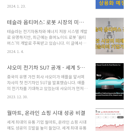
에 출시할 예정이라고 발표했다. 이 기술은 기존
젝트 타이탄'이라는 이름으로 2014년부터 진행
2024. 1. 23.
리튬이온 및 리튬인산철(LFP) 배터리를 대체할
된 것으로 알려져 왔는데, 그동안 지속적으로 회
수 있는 혁신적인 발전으로, 전기차 산업에 큰 변
사의 전략 변경으로 진행이 지연되고 있었다. 애
화를 가져올 것으로 기대된다. 목차 1.토요타의
테슬라 옵티머스: 로봇 시장의 미래와 테슬라의 기업가치
플카에 대해 소비자들의 기대에도 출시가 지속
전고체 배터리 특징 및 장점 2.토요타 배터리 장
지..
테슬라는 전기자동차와 에너지 저장 시스템 개발
착한 전기차 출시 계획 3.배터리 개발 관련 발표
로 유명하지만, 최근에는 휴머노이드 로봇 '옵티
현황 4. 토요타의 배터리 시장 및 전기차 시장 예
머스'의 개발로 주목받고 있습니다. 이 글에서는
측 토요타의 전고체 배터리 특징 및 장점 토요타
테슬라의 옵티머스 로봇, 로봇 시장의 전망, 그리
자동차가 1회 충전 주행거리 750마일(1200km)
2024. 1. 4.
고 이러한 움직임이 테슬라의 미래 가치에 어떤
의 전고체 배터리를 상용화하고 이를 전기차에
영향을 미칠지에 대해 살펴보겠습니다. 목차 1.
탑재해 출시할 것으로 기대된다. 토요타의 발표
테슬라 옵티머스 로봇 1) 테슬라가 공개한 옵티
샤오미 전기차 SU7 공개 - 세계 5위 자동차 회사 목표
에 의하면 개발 중인 전고체 배터리는 빠..
머스 기능 2) 옵티머스 개발 투자 및 양산 계획 3)
중국의 유명 가전 회사 샤오미가 애플을 앞서며
옵티머스 발표에 대한 전문가 의견 2. 로봇시장
자사의 첫 전기차인 SU7을 발표했습니다. 애플
전망 1) 로봇 시장 예측치 2) 테슬라 기가팩토리
의 전기차를 기대하고 있었는데 샤오미가 먼저
공장 옵티머스 로봇 투입 3. 생성형 인공지능과
전기차 시장에 진입했습니다. 목차 1. 샤오미 전
로봇의 결합 1) 생성형 AI와 로봇의 하드웨어 결
2023. 12. 30.
기차 개발 및 출시 예정 현황 2. 전기차 시장 경쟁
합 현황 2) 로봇과 생성형 AI의 결합 응용분야 4.
가열 1. 샤오미 전기차 개발 및 출시 예정 현황 샤
테슬라의 미래 가치 예측 1. 테슬라 옵티머스 로
오미는 전기차 개발에 3년 이상의 연구 개발과 약
월마트, 온라인 쇼핑 시대 성공 비결
봇 테슬라의 옵티머스 로봇..
1조 8천억 원을 투자했다고 발표했습니다. 샤오
세계 최대의 유통 기업 월마트, 온라인 쇼핑 시대
미의 SU7은 내년에 시장에 출시될 예정이며, 해
에도 성공의 깃발을 높이 들었다. 세계 최대 유통
당 모델은 포르쉐와 테슬라의 전기차를 능가하는