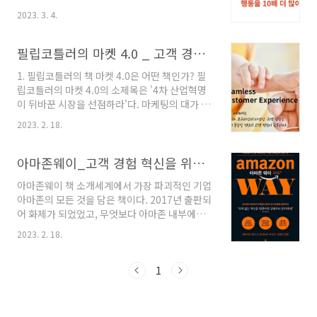
즈 트레이닝 전문가이며 마케팅 인플루언서다.
을 하는 중소기업이나 스타트업 CEO라면, 대기
2023. 3. 4.
성공한 기업가이자 부동산 투자자기도 하다. 그
업이나 중견기업의 마케팅 담당자라면 놓치지 말
는 자신의 성공 경험을 바탕으로 한 리더십, 기업
고 끝까지 읽기 바란다. 2. 입소문마케팅 비결 이
가정신, 동기부여, 금융, 투자 전문 강연가이자 베
필립코틀러의 마켓 4.0 _ 고객 경험을 말하다
책에서는 입소문을 만들어내는 6가지 바이럴 마
스트셀러 작가다. 그랜트 카돈은 7개의 기업을 보
케팅 비밀을 소..
1. 필립코틀러의 책 마켓 4.0은 어떤 책인가? 필
유하고 있으며 운용 자산 25억 달러, 순자산은 3
립코틀러의 마켓 4.0의 소제목은 '4차 산업혁명
억 달러를 웃도는 억만장자다. 1996년 부동산 회
이 뒤바꾼 시장을 선점하라'다. 마케팅의 대가 필
사를 설립해 탁월한 투자자로 명성을 떨치며 억
립코틀러가 4차 산업시대에 맞는 마케팅은 달라
만장자가 되었다. 10배의 법칙은 그가 2011년
2023. 2. 18.
야 한다는 것을 알려주는 책이다. 마케팅에도 혁
출간한 책이다. 나는 이 책을 2022년에서야 만났
신이 필요하다. 4차 산업혁명 시대, 시장과 소비
다. 그는 유튜브 채널도 가지고 있다. 한번은 그가
자는 어떻게 바뀌나? 그리고 기업은 어떤 전략을
아마존웨이_고객 경험 혁신을 위한 추천책
그의 딸에게 세일즈 훈련을 교육시키는..
세워야 할까? 이 책은 4차 산업혁명 시대에 시장
아마존웨이 책 소개세계에서 가장 파괴적인 기업
과 소비자가 어떻게 바뀌고 있는지를 보여주며,
아마존의 모든 것을 담은 책이다. 2017년 출판되
그 변화에 맞추어 기업이 어떤 전략을 세워야 할
어 화제가 되었었고, 무엇보다 아마존 내부에서
지에 대해 가이드를 준다. 특히 이 책에서 그는 제
일한 경험자가 실제 체험하고 제프 베조스를 대
품 중심(마켓 1.0)에서 고객 중심(마켓 2.0)으로,
2023. 2. 18.
하며 몸으로 체득한 아마존의 리더십을 적은 책
궁극적으로는 인간 중심(마켓 3.0)으로 전환돼가
이다. 『아마존 웨이』의 저자 존 로스만은 6주
는 시장의 변화를 통찰해왔고, 마케팅의 미래는
의 기간 동안 26차례의 인터뷰를 거쳐 아마존에
1
인간의 가치를 수용하고 반영하는 ..
입사한 전자상거래 및 사물인터넷, 플랫폼 비즈
니스 전문가다. 실제 아마존에서의 경력을 바탕
으로 존 로스만은 아마존의 14가지 경영 리더십