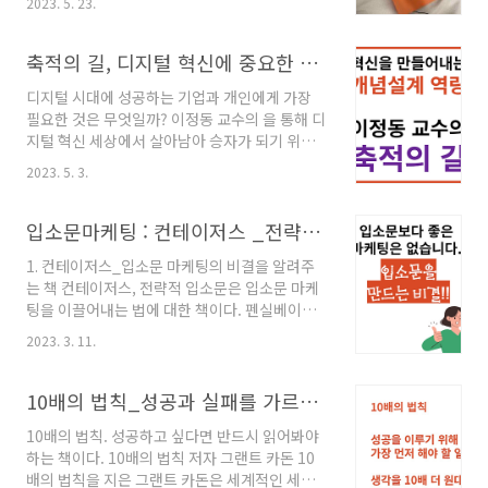
2023. 5. 23.
을 이끌고 조직을 이끌어갈 지 생각하는 데 큰 도
움을 주었다. 이 책에서는 목표를 달성하는 경영
자가 어떻게 다른지, 어떻게 의사결정을 해야 하
축적의 길, 디지털 혁신에 중요한 개념 설계 역량을 확보하는 방법
는지, 어떻게 사람을 관리할 것인지에 대해 명확
디지털 시대에 성공하는 기업과 개인에게 가장
한 지침을 준다. 경영은 결국 자기를 경영해야 하
필요한 것은 무엇일까? 이정동 교수의 을 통해 디
는 일이고, 자기 경영을 하기 위해서는 자신의 강
지털 혁신 세상에서 살아남아 승자가 되기 위해
점에 집중하고 업무 방식을 개선해야 한다. 최근
필요한 의 축적에 대해 알아보자. 1. 축적의 길은
강점 코칭이 유행인데 강점 코칭은 결국 피터 드
2023. 5. 3.
어떤 책인가 축적(蓄積)이란 단어는 지식, 경험,
러커가 얘기하는 과 관련이 있다. 경영자로서는
자금 등을 모아서 쌓는 것을 의미한다. 우리나라
성공하는 조직을 이끄는 리더가 되기 위한 방법
는 일제 시대와 625 전란 등의 피해로 인해, 전쟁
입소문마케팅 : 컨테이저스 _전략적 입소문의 비결
과 원칙을 얘기하고 자기 자신이 성공하는 리더
후 모든 것이 파괴되었던 나라인 것에 비하면, 세
가 되려..
1. 컨테이저스_입소문 마케팅의 비결을 알려주
상 어느나라보다 빠르게 급성장하고 경제적으로
는 책 컨테이저스, 전략적 입소문은 입소문 마케
부흥한 나라다. 그리고 최근에는 가전, 모바일, 반
팅을 이끌어내는 법에 대한 책이다. 펜실베이니
도체, 그리고 전기자동차를 위한 배터리 산업에
아 대학 와튼스쿨 마케팅학 교수인 조나 버거가
서 전 세계적으로 Top Tier의 기업을 가진 나라
2023. 3. 11.
지은 마케팅 책으로 입소문을 만들어 낼 수 있는
다. 제조가 핵심이던 산업 혁명 시대와 정보화 시
비결을 담고 있다. 마케팅에도 돈이 많이 들어간
대에 우리나라는 다른 어떤 나라보다 가장 잘하
다. 그래서 광고를 하지 않아도 고객들이 알아서
10배의 법칙_성공과 실패를 가르는 유일한 차이
는 사업들을 가지고 있었다. 모두 앞서..
홍보해주는 입소문 마케팅은 요즘같은 침체기에
10배의 법칙. 성공하고 싶다면 반드시 읽어봐야
는 더욱 간절해진다. 어떻게 고객들이 우리 브랜
하는 책이다. 10배의 법칙 저자 그랜트 카돈 10
드와 서비스를 얘기하게 만들지 입소문을 만들어
배의 법칙을 지은 그랜트 카돈은 세계적인 세일
내는 전략에 대해 오늘 완전히 파헤쳐보자!! 사업