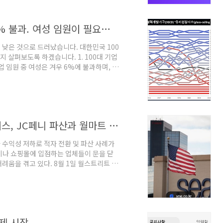
S 데이터로 훈련된 Q를 플랫폼의 주요 ..
여성 임원 비중, 100대 기업 임원 중 6% 불과. 여성 임원이 필요한 이유
낮은 것으로 드러났습니다. 대한민국 100
지 살펴보도록 하겠습니다. 1. 100대 기업
업 임원 중 여성은 겨우 6%에 불과하며, 여
O가 두각을 나타내고 있는 상황과 대비되어,
고 있습니다. 유니코써치가 발표한 자료에
, 전체 임원(7345명)의 6%를 차지하고
p 상승한 수치이지만, 여전히 낮은 비율입니
오프라인 유통 전략 _ 미국 백화점 시어스, JC페니 파산과 월마트 옴니채널 사례
수익성 저하로 적자 전환 및 파산 사례가
이나 쇼핑몰에 입점하는 업체들이 문을 닫
려움을 겪고 있다. 8월 1일 월스트리트 저
16년 최고점 대비 50~70%까지 하락했다
JC 페니는 2018년과 2020년에 각각 이
미엄 백화점 니먼마커스도 2020년 사업
y's)는 2020년부터 100개의 점포를 폐
제 시장