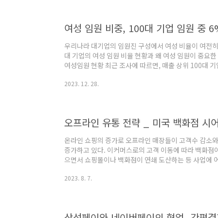
등에 도움을 주는 역할을 합니다. 아마존은 17년간의 AW
우리나라 대기업의 임원진 구성에서 여성 비율이 여전히 
대 기업의 여성 임원 비율 현황과 왜 여성 임원이 중요한 
여성임원 현황 최근 조사에 따르면, 매출 상위 100대 기
성 CEO는 단 4명에 그쳤습니다. 세계적으로 여성 CE
2023. 12. 28.
국내 대기업의 성별 다양성 부족에 대한 지적이 제기되
따르면, 올해 상반기 기준으로 여성 임원은 총 439명으로
있습니다. 이는 2019년의 3.5%와 비교하면 +2.5%
다. 특히 100..
온라인 쇼핑의 증가로 오프라인 매장들이 고객수 감소와 
증가하고 있다. 이커머스로의 고객 이동에 따라 백화점
으면서 쇼핑몰이나 백화점이 연쇄 도산하는 등 사업에 어
널(WSJ)에 따르면, 미국 오프라인 쇼핑몰의 가치가 20
2023. 8. 7.
고 한다. 세계 최고 소매업체인 시어스와 미국 3대 백화점 
커머스와 코로나의 공격을 버티지 못하고 파산했다. 프리
을 접었다. 유일하게 살아남아 영업을 하던 메이시스(Mac
쇄했다. 미국 부동산 조사업체인..
삼성페이와 네이버페이의 협업_간편결