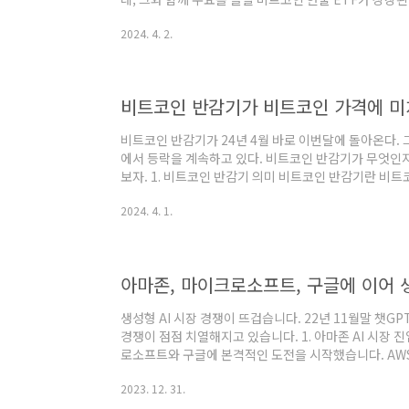
상장으로 수요가 늘면 무슨 일이 생길까요? 1. 비트코
2024. 4. 2.
글에서 반감기의 의미와 반감기가 가격에 어떤 영향을 주
2024.04.01 - [경제경영 뉴스] - 비트코인 반감기
기가 비트코인 가격에 미치는 영향 비트코인 반감기가 24
라 비트코인 가격이 현재 1억 수준에..
비트코인 반감기가 비트코인 가격에 미
비트코인 반감기가 24년 4월 바로 이번달에 돌아온다. 
에서 등락을 계속하고 있다. 비트코인 반감기가 무엇인지
보자. 1. 비트코인 반감기 의미 비트코인 반감기란 비
한다. 비트코인은 컴퓨터를 활용해서 채굴해야 하는 가
2024. 4. 1.
아니지만, 채굴 활동을 통해 비트코인은 만들어진다. 비트
정해져 있다. 여기서 반감기란, 비트코인이 10분당 채
1/2로 줄어드는 시점을 말한다. 반감기는 약 4년마다 
기 보다는 21만개의 비트코인 블록이..
아마존, 마이크로소프트, 구글에 이어 생
생성형 AI 시장 경쟁이 뜨겁습니다. 22년 11월말 챗G
경쟁이 점점 치열해지고 있습니다. 1. 아마존 AI 시장 
로소프트와 구글에 본격적인 도전을 시작했습니다. AWS 
AI 관련 발표를 통해 시장 선점에 나선 것입니다. 주목
2023. 12. 31.
된 AI 칩, 그리고 엔비디아와의 깊어진 파트너십 등이 있습니
봇은 기업 고객을 대상으로 하며, 이메일 작성, 비즈니스