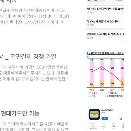
간편결제 업체인 삼성페이와 네이버페이가
일부터 네이버페이 앱에서 삼성페이의 마그네
 업데이트되었다. 삼성전자와 네이버파이낸
 수 있는 오프라인 가맹점은 약 300만
. 지난 3월 애플의 근거리무선통신(NFC)
플페이 출시에 대응해 국내 간편결제 생태
인다. 지난 2월 카드고릴라가 조사한 소비
상 _ 간편결제 경쟁 가열
이'가 하루 만에 가입자 100만명을 돌파했
들도 애플페이를 예의주시하고 있다. 애플페
은 어떻게 될까? 애플페이는 한국의 간편
 거래 현황 (22년 기준) 한국은행이 발표한
2022년 전자지급 결제대행 및 선불전자
.5% 증가했다. 그런데 이 중 간편결제 서비
 이용실적(일평균)은 2,342만건, 7,326
 현대카드만 가능
이'가 드디어 국내에서도 출시된다. 애플이
 진입하는 것이다. 그동안 지갑을 꼭 들고