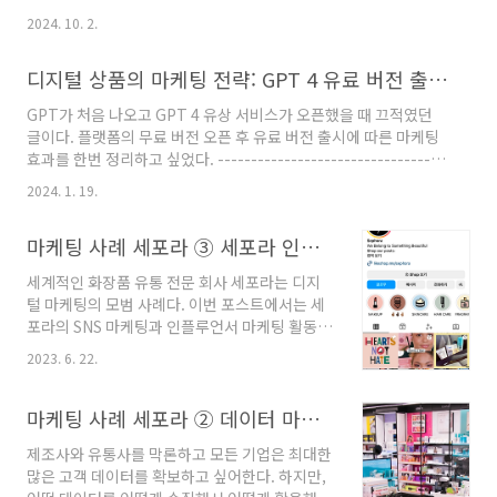
다. 이제 시작해볼까요?마케팅의 기본 개념과 중요성 이해하기마
서는 어떤 마케팅 활동이 필요한지 파악해야 합
2024. 10. 2.
케팅이란 기업이 제품이나 서비스를 홍보하고 판매를 촉진하는 활
니다.그 다음으로는 타겟 고객층을 설정해야 합
동을 말합니다. 현대 사회에서 마케팅 전략은 기업의 성공과 실패를
니다. 누구를 대상으로 마케팅을 할 것인지 결정
디지털 상품의 마케팅 전략: GPT 4 유료 버전 출시 전, GPT 3.5 마케팅 효과
좌우하는 중요한 요소입니다.마케팅은 단순한 홍보 활동을 넘어서
하고, 그들의 특성과 선호도를 파악하여 맞춤형
고객의 니즈를 파악하고 이를 충족시키는 과정입니다. 이는 고객과
마케팅 전략을 수..
GPT가 처음 나오고 GPT 4 유상 서비스가 오픈했을 때 끄적였던
의 소통을 통해 가치를 전달하는 과정이며, 이를 통해 기업은 시장
글이다. 플랫폼의 무료 버전 오픈 후 유료 버전 출시에 따른 마케팅
에서 경쟁 우위를 점할 수 있습니다. 주요 마케팅 활동:시장 조사제
효과를 한번 정리하고 싶었다. ----------------------------------
품 기획광고 및 프로모션디지털 마케팅 활용이처럼 마케팅은 브랜
---------------------------------------------------------------
드 이미지 구축, 고객 ..
2024. 1. 19.
- 1. 챗 GPT 무료 사용의 힘 챗 GPT가 전 세계를 떠들썩 하게 하며
뒤흔든 것은 생성형 AI의 실력이 그만큼 뛰어난 것도 있지만, 무료
마케팅 사례 세포라 ③ 세포라 인스타그램과 유튜브 마케팅
로 배포하여 사용해보게 한 것에 그 힘이 있다. 무료니까 밑질 것 없
으니 한번 누구나 다 들어와 보는 것이다. 그리고 오픈 AI는 Chat
세계적인 화장품 유통 전문 회사 세포라는 디지
GPT 4를 출시하면서 유료 서비스를 오픈했다. 매일 Ghat GPT 서
털 마케팅의 모범 사례다. 이번 포스트에서는 세
비스를 위해 들어가..
포라의 SNS 마케팅과 인플루언서 마케팅 활동에
대해 살펴보고자 한다. 1. 세포라 디지털 마케팅
2023. 6. 22.
세포라의 디지털 마케팅은 세계 최고 수준이다.
첫째, 세포라는 Owned Media, Earned Media,
Paid Media 관점에서 3개의 미디어를 매우 스마
마케팅 사례 세포라 ② 데이터 마케팅과 고객 경험 혁신
트하게 활용하며 브랜드를 알리고, 구매로 연결
제조사와 유통사를 막론하고 모든 기업은 최대한
하는 고객 구매 여정 최적화를 만들어 내고 있다.
많은 고객 데이터를 확보하고 싶어한다. 하지만,
둘째, 유통 채널 관점에서 온라인과 오프라인 통