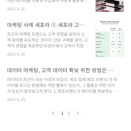
어떤 데이터를 어떻게 수집해서 어떻게 활용해야
합 채널을 확고히 구축하여 고객들이 매장과 커
할지에 대해 제대로 기획할 수 있는 기업은 많지
머스몰에서 일관된 경험을 할 수 있게 돕고 있다
2023. 6. 21.
않다. 세계적인 화장품 유통사 세포라 사례를 통
셋째, 온라인와 오프라인에서 고객들의 취향과
해 고객 경험 혁신을 위해 어떤 데이터를 수집해
다양한 스타일, 피부톤 및 피부고민 데이터를 축
서 활용하는 지 살펴보자. 1.세포라의 브랜드 핵
마케팅 사례 세포라 ① 세포라 고객 커뮤니티 '뷰티 인사이더'
적하여 고객 각 개인별로 가장 적..
심 가치 세포라는 디지털 혁신으로 온라인과 오
최근의 마케팅 트랜드는 고객 경험을 넘어서 고
프라인 연결에 앞장서는 세계적인 화장품 유통업
객 참여를 유도하는 것이다. 단순 구매를 넘어, 고
체다. 다양한 브랜드의 다양한 카테고리 화장품
객의 경험을 제공하던 트렌드에서 고객이 직접
을 판매한다. 우리나라로 치면 올리브영과 비슷
참여하게 만드는 디지털 마케팅 활동이 실질적으
하다. 세포라는 로열티 프로그램을 통해 개별 고
2023. 6. 20.
로 브랜드 충성도를 만들어내고, 고객들간의 상
객의 데이터를 수집해 왔고, 온라인 몰을 강화하
호 소통을 통해 브랜드 네트워크와 자발적 바이
면서 온라인과 오프라인에서 다양한 데이터를 모
럴 활동을 강화한다. 그 대표적인 커뮤니티 사례
데이터 마케팅, 고객 데이터 확보 위한 방법은 무엇이 있을까
아서 그 데이터를 활용해 고객의 구매 경험과 사
로 세포라의 뷰티 커뮤니티를 소개한다. 1. 세포
용 경험을 최고로 ..
데이터가 자산이 되는 시대가 되었다. 제조 업체(제조 브랜드)가 데
라(Sephora) 뷰티 커뮤니티 ' 뷰티인사이더' 세
이터를 모으는 방법에는 어떤 활동이 있는지, 그 활동은 어떤 의미
포라는 홈페이지에서 방대한 정보를 고객들간에
가 있는지 알아보고자 한다. 1. 제조브랜드가 데이터를 확보하는 방
실시간 공유하는 '뷰티 인사이더 커뮤니티'를 운
법 제조 브랜드가 명확한 실구매 고객이 누구인지 데이터로 보유하
영한다. 이들은 세포라에서 자발적으로 소통하는
2023. 6. 19.
고 충성 고객을 확인하는 것은 쉬운 일이 아니다. 제조 브랜드는 본
커뮤니티 회원들이다. 세포라의 공식 홈페이지에
질적으로 상품을 기획하여 만드는 것에 Value Chain의 초점이 맞
서는는 세포라의 다양한 제품들을 구매할 수 있
1
2
추어져 있고, 과거 대부분의 고객 판매는 유통을 통해 이루어졌다.
다. 하지만, 제품만 구매하는 것은 아니다. 세포라
그래서 고객 데이터를 수집하고 분석하고 활용하는 일은 유통업체
는 4만 명이..
의 전유물이었다. 그것이 유통의 힘이기도 했다. 제조업체가 고객