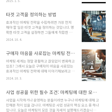
2025. 1. 5.
드에 대해 알아보았다. 성공적인 사업을 운영하
고 싶다면 꼭 알아야 하는 디지털 마케팅 트렌드
5가지는 다음과 같다. 2025년 디지털 마케팅 트
타겟 고객을 정의하는 방법
렌드트렌드 1. 생성형 AI의 중요성트렌드 2. 유튜
효과적인 마케팅 전략을 수립하려면 가장 먼저
브와 숏폼 컨텐츠의 부상트렌드 3. 콘텐츠 커머스
해야 할 일은 타겟 고객을 정의하는 것입니다. 명
의 발전트렌드 4. 커뮤니티 마케팅의 중요성트렌
확한 타겟 고객을 설정하면 그들에게 적합한 마
드 5. 데이터 기반 마케팅 강화 2025년 디지털 마
케팅 메시지를 전달하고, 판매 전략을 최적화할
케팅 트렌드 소개 2025년에는 디지털 마케팅의
2024. 10. 4.
수 있습니다. 오늘은 타겟 고객을 정의하는 방법
패러다임이 크게 변화할 것으로 예상된다. 특히,
에 대해 알아보겠습니다.타겟 고객 정의의 중요
생성형 AI, 유튜브, 콘텐츠 커머스, 커뮤니티 마케
성타겟 고객을 정의하는 것은 마케팅 전략의 성
구매자 마음을 사로잡는 마케팅 전략 세우기
팅, 데이터 기반 마케팅이 중..
공 여부를 결정짓는 중요한 과정입니다. 잘 정의
마케팅 세계는 정말 광활하고 끊임없이 변화하고
된 타겟 고객은 제품 또는 서비스가 누구에게 어
있죠? 그래서 오늘은 구매자의 마음을 사로잡는
떻게 판매되어야 할지 명확하게 보여줍니다. 그
효과적인 마케팅 전략에 대해 이야기해보려고 합
결과, 마케팅 자원은 효율적으로 사용되고, 불필
니다. 여러분도 아시다시피, 소비자의 마음을 움
요한 비용을 줄일 수 있습니다. 타겟 고객을 제대
2024. 10. 3.
직이게 하는 것은 쉽지 않아요. 하지만 몇 가지 핵
로 정의하지 않으면 광고 비용이 낭비될 수 있으
심 전략을 이해하고 적용한다면, 분명한 차이를
며, 고객에게 전달하고자 하는 메시지가 제대로
만들 수 있습니다. 함께 마케팅의 세계로 뛰어들
사업 성공을 위한 필수 조건: 마케팅에 대한 모든 것
전달되지 않을 수 있습니다. 반면, 적절한 타겟 고
준비 되셨나요?마케팅 전략의 핵심 이해하기마
객을 설정하면 ..
사업을 시작하거나 운영하는 분들이라면 누구나 마케팅에 대해 고
케팅 전략 수립 시 가장 중요한 것은 목표 설정입
민해본 적이 있을 겁니다. 마케팅은 사업 성공의 핵심 요소 중 하나
니다. 기업이 달성하고자 하는 목표가 무엇인지
입니다. 오늘은 마케팅의 모든 것을 자세히 설명해드리겠습니
명확하게 정의해야 하며, 그 목표를 이루기 위해