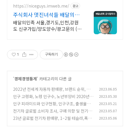
https://niceguys.imweb.me/
광고
주식회사 멋진녀석들 배달의민
족 공식협력사
배달의민족 서울,경기도,인천,강원
도 신규가입/양도양수/광고문의 (방
문상담)
1
구독하기
'
경제경영통계
' 카테고리의 다른 글
2022년 전세계 자동차 판매량, 브랜드 순위, 전
2023.06.05
기차 판매량, 브랜드 순위
인구 고령화, 노령 인구수, 노년부양비 2020년~
2023.05.30
(0)
2070년 추세보기
인구 피라미드와 인구현황, 인구구조, 출생율과
2023.05.21
(0)
초혼연령, 1인가구까지 인구의 모든 것
전기차 글로벌 소비자 조사, 구매 의향 및 전기차
2023.05.07
(0)
배터리 소비자 인사이트 (feat.딜로이트 컨설팅
23년 글로벌 전기차 판매량, 1~2월 테슬라,폭스
2023.05.06
레포트)
바겐,스텔란티스,현대기아차 성장율 및 점유율
(0)