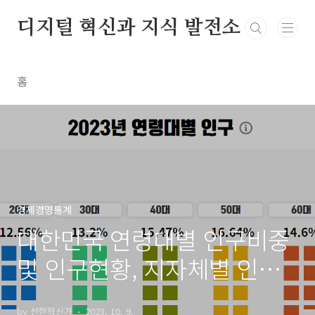
본문 바로가기
디지털 혁신과 지식 발전소
홈
경제경영통계
대한민국 연령대별 인구비중
및 인구현황, 지자체별 인구
현황 (23년)
by 선한혁신가
2023. 10. 9.