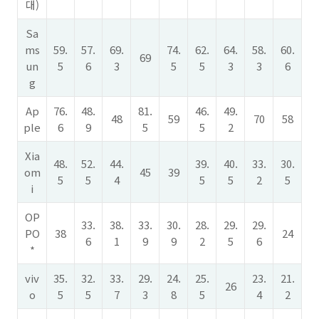
대)
Sa
ms
59.
57.
69.
74.
62.
64.
58.
60.
69
un
5
6
3
5
5
3
3
6
g
Ap
76.
48.
81.
46.
49.
48
59
70
58
ple
6
9
5
5
2
Xia
48.
52.
44.
39.
40.
33.
30.
om
45
39
5
5
4
5
5
2
5
i
OP
33.
38.
33.
30.
28.
29.
29.
PO
38
24
6
1
9
9
2
5
6
*
viv
35.
32.
33.
29.
24.
25.
23.
21.
26
o
5
5
7
3
8
5
4
2