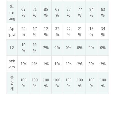
Sa
67
71
85
67
77
77
84
63
ms
%
%
%
%
%
%
%
%
ung
Ap
22
17
12
32
22
21
13
34
ple
%
%
%
%
%
%
%
%
10
11
LG
2%
0%
0%
0%
0%
0%
%
%
oth
1%
1%
1%
1%
1%
2%
3%
3%
ers
총
100
100
100
100
100
100
100
100
합
%
%
%
%
%
%
%
%
계