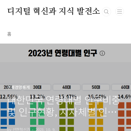
본문 바로가기
디지털 혁신과 지식 발전소
홈
경제경영통계
대한민국 연령대별 인구비중
및 인구현황, 지자체별 인구
현황 (23년)
by 선한혁신가
2023. 10. 9.