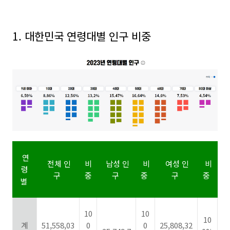
1. 대한민국 연령대별 인구 비중
연
전체 인
비
남성 인
비
여성 인
비
령
구
중
구
중
구
중
별
10
10
10
계
51,558,03
0
0
25,808,32