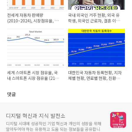
전세계 자동차 판매량
국내 외국인 거주 현황, 외국 유
(2010~2024), 시장점유율, 미
학생, 외국인 근로자, 결혼 이민
국시장 시장점유율, 자동차 브랜
자, 지자체별 현황
드 브랜드가치 Global Car
Sales, Car Brand Value
(2024년 11월 업데이트)
세계 스마트폰 시장 점유율, 국
대한민국 자동차 등록현황, 지자
내 스마트폰 시장 점유율 (21년
체별 현황, 연료별 현황, 친환경
1분기~23년 1분기)
자동차 현황
댓글
디지털 혁신과 지식 발전소
디지털 시대에 성공적인 기업 혁신과 개인의 성장을 위해
알아두어야 하는 유용하고 도움 되는 정보들을 공유합니