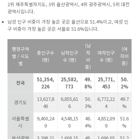
2위 제주특별자치도, 3위 울산광역시, 4위 광주광역시, 5위 대전
광역시입니다.
남성 인구 비중이 가장 높은 곳은 울산으로 51.4%이고, 여성 인
구 비중이 가장 높은 곳은 서울로 51.6%입니다.
(남
행정구역
(여
총인구수
남자인구
자
여자인구
별 / 시도
자비
(명)
수 (명)
비
수 (명)
별
중)
중)
51,354,
25,582,
49.
25,771,
50.
전국
226
773
8%
453
2%
13,627,8
6,855,61
50.
6,772,22
49.7
경기도
40
6
3%
4
%
서울특별
9,400,24
4,548,15
48.
4,852,09
51.6
시
9
0
4%
9
%
부산광역
3,298,21
1,608,15
48.
1,690,05
51.2