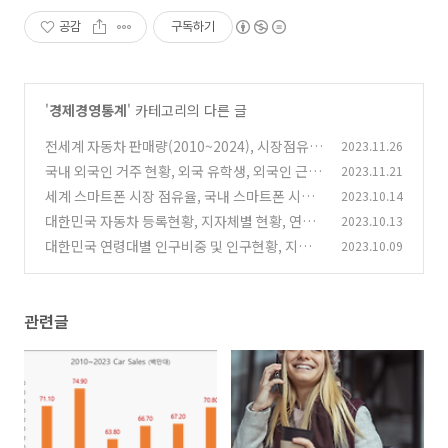
공감
구독하기
'
경제경영통계
' 카테고리의 다른 글
전세계 자동차 판매량(2010~2024), 시장점유
2023.11.26
율, 미국시장 시장점유율, 자동차 브랜드 브랜드
국내 외국인 거주 현황, 외국 유학생, 외국인 근로
2023.11.21
가치 Global Car Sales, Car Brand Value (20
자, 결혼 이민자, 지자체별 현황
세계 스마트폰 시장 점유율, 국내 스마트폰 시장
2023.10.14
(1)
24년 11월 업데이트)
(1)
점유율 (21년 1분기~23년 1분기)
대한민국 자동차 등록현황, 지자체별 현황, 연료
2023.10.13
(0)
별 현황, 친환경자동차 현황
대한민국 연령대별 인구비중 및 인구현황, 지자
2023.10.09
(0)
체별 인구현황 (23년)
(0)
관련글