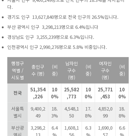
다.
경기도 인구 13,627,840명으로 전국 인구의 26.5%입니다.
부산 광역시 인구 3,298,213명으로 6.4%입니다
경상남도 인구 3,255,239명으로 6.3%입니다.
인천광역시 인구 2,990,276명으로 5.8% 비중입니다.
행정구
남자인
여자인
총인구
(비
(비
(비
역별 /
구수
구수
수 (명)
중)
중)
중)
시도별
(명)
(명)
51,354
10
25,582
10
25,771
10
전국
,226
0%
,773
0%
,453
0%
서울특
9,400,2
18.
4,548,1
17.
4,852,0
18.
별시
49
3%
50
8%
99
8%
부산광
3,298,2
6.4
1,608,1
6.3
1,690,0
6.6
역시
13
%
56
%
57
%