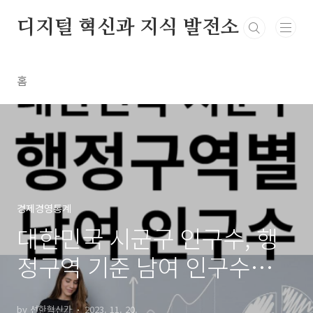
본문 바로가기
디지털 혁신과 지식 발전소
홈
경제경영통계
대한민국 시군구 인구수, 행
정구역 기준 남여 인구수
(2023년 10월 기준)
by 선한혁신가
2023. 11. 20.