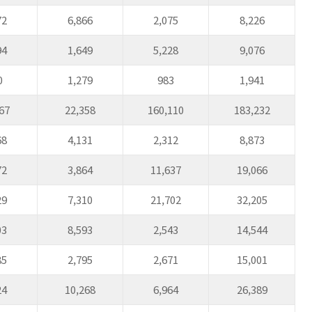
72
6,866
2,075
8,226
94
1,649
5,228
9,076
0
1,279
983
1,941
67
22,358
160,110
183,232
68
4,131
2,312
8,873
72
3,864
11,637
19,066
29
7,310
21,702
32,205
03
8,593
2,543
14,544
85
2,795
2,671
15,001
24
10,268
6,964
26,389