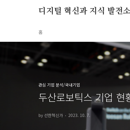
본문 바로가기
디지털 혁신과 지식 발전
홈
관심 기업 분석/국내기업
두산로보틱스 기업 현황
by 선한혁신가
2023. 10. 7.