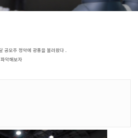
달 공모주 청약에 광풍을 불러왔다 .
로 파악해보자