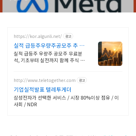
https://kor.algunli.net/
광고
실적 급등주우량주공모주 추 우
량주 무료 공유
실적 급등주 우량주 공모주 무료분
석, 기초부터 실전까지 함께 주식 무
료 교육 제공, 우량주 무료 정보 제
공, 처음부터 실전까지 같이합니다
http://www.teletogether.com
광고
기업실적발표 텔레투게더
삼성전자가 선택한 서비스 / 시장 80%이상 점유 / 이
사회 / NDR