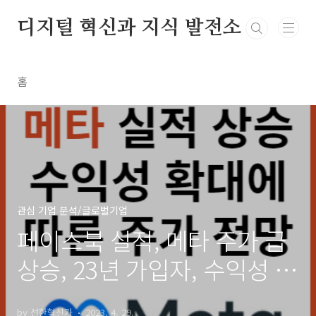
본문 바로가기
디지털 혁신과 지식 발전소
홈
관심 기업 분석/글로벌기업
페이스북 실적, 메타 주가 급
상승, 23년 가입자, 수익성 확
대는 지속적일까?
by 선한혁신가
2023. 4. 29.