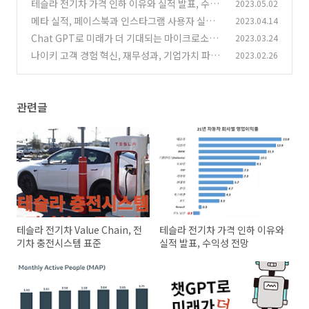
표준
테슬라 전기차 가격 인하 이유와 실적 발표, 수익
2023.05.02
(0)
성 전망
메타 실적, 페이스북과 인스타그램 사용자 실적
2023.04.14
(0)
과 주가 전망
Chat GPT로 미래가 더 기대되는 마이크로소프
2023.03.24
(0)
트, AI기반의 솔루션 선도자
나이키 고객 경험 혁신, 재무성과, 기업가치 파헤
2023.02.26
(2)
치기
(0)
관련글
테슬라 전기차 Value Chain, 전
테슬라 전기차 가격 인하 이유와
기차 충전시스템 표준
실적 발표, 수익성 전망