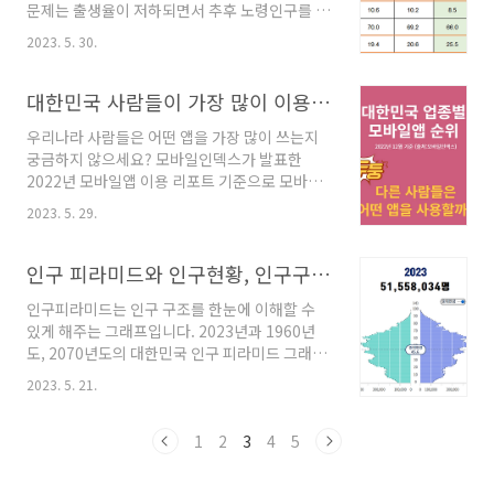
문제는 출생율이 저하되면서 추후 노령인구를 먹
년 판매량 Top 자동차 브랜드 22년 기준으로 자
여살릴 부양 인구가 부족하다는 것입니다. 얼마
동차를 가장 많이 판매한 브랜드는 도요타입니
2023. 5. 30.
나 심각한지 현재와 미래 데이터를 기준으로 살
다. 1,030만대를 판매했습니다. 그 뒤를 이어 폭
펴보겠습니다. 1. 인구 고령화 추세 1) 연도별 노
스바겐이 980만대를 판매해 2위, 현대기아차는
령 인구수 변화 아래 그래프는 대한민국 노령 인
대한민국 사람들이 가장 많이 이용하는 앱, 모바일앱 이용 통계
660..
구 현황 그래프입니다. 1960년부터 2070년까지
우리나라 사람들은 어떤 앱을 가장 많이 쓰는지
의 그래프입니다. 2) 총인구수 대비 14세 이하 인
궁금하지 않으세요? 모바일인덱스가 발표한
구수 및 65세 이상 인구수 및 비중 그래프 성장율
2022년 모바일앱 이용 리포트 기준으로 모바일
은 장난이 아닌데, 실제 숫자로는 어떤지 궁금하
앱 이용 현황을 알아볼까요? 1. 22년 대한민국 사
시죠? 2020년부터 약 10년 단위로 인구 변화를
2023. 5. 29.
용시간 / 신규 설치 Top 3앱은? 22년 1년간 우리
살펴봤습니다. 현재 인구인 2023년과 2025년
나라사람들이 가장 많이 시간동안 사용한 앱은
데이터를 포함하였습니다. 2023년 현재 전체 인
유튜브로 나타났습니다. 총 사용 시간 기준으로
인구 피라미드와 인구현황, 인구구조, 출생율과 초혼연령, 1인가구까지 인구의 모든 것
구 51,558천명 중, 14세 이하 ..
유튜브 175억 시간, 네이버 66억 시간, 네이버
인구피라미드는 인구 구조를 한눈에 이해할 수
45억 시간 순입니다. 22년 1년간 우리나라사람
있게 해주는 그래프입니다. 2023년과 1960년
들이 가장 많이 신규 설치한 앱은 인스타그램으
도, 2070년도의 대한민국 인구 피라미드 그래프
로 나타났습니다. 신규 설치건수가 인스타그램
로 인구 구조의 변화를 살펴보고 이와 함께 2023
886만건, 당근마켓 793만건, 배달의 민족 787만
2023. 5. 21.
년의 다양한 인구 구조와 인구 현황 트렌드 정보
건입니다. 2. 대한민국에서 가장 많이 사용하는
를 제공하고자 합니다. 1. 2023년 인구 피라미드
소셜 네트워크앱 (사용자는 월 활성사용자 MAU
2023년 현재 인구 피라미드 구조는 아래와 같습
1
2
3
4
5
기준으로 22년 12월 기준입니다) 카카..
니다. 2023년 51백만 558천명의 인구 중에 중위
연령대는 45.6세 입니다. 즉, 모든 인구를 놓고 정