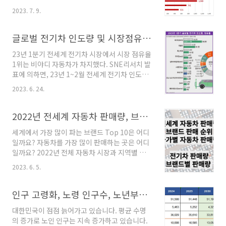
제품이다. 스마트폰의 판매량 추이와 브랜드별
로벌 베스트셀러 모델 ] _ 각 모델 클릭시 제품 소
2023. 7. 9.
시장 점유율을 알아보자. 1. 글로벌 스마트폰 출
개 페이지 연결 모델명 제조사 시장 점유율 1위
하량 1) 글로벌 출하량 (2011~2022년) 글로벌
Apple iPhone 13 Apple 6.0% 2위 Appl..
스마트폰 출하량은 2022년 기준 1,227백만대로
글로벌 전기차 인도량 및 시장점유율 (23년 1~2월, 중국포함)
2021년대비 -11.9% 감소한 수치를 기록했다.
23년 1분기 전세계 전기차 시장에서 시장 점유율
스마트폰의 확대로 2011년 521만대 출하 이후
1위는 비야디 자동차가 차지했다. SNE리서치 발
2017년 최고 1,566백만대까지 성장했지만,
표에 의하면, 23년 1~2월 전세계 전기차 인도량
2018년 이후 감소 추세다. 지난 5년간 성장한 해
은 151만4000대로 전년 대비 25.6% 증가했다.
는 2021년 +4.6%로 그 전해인 2020년에 -10%
2023. 6. 24.
중국 전기차 업체 비야디(BYD)는 전년 동기 보다
까지 감소한 기저 효과로 성장을 보였을 뿐이다.
93.7% 증가한 35만2000대를 기록하며 세계 판
스마트폰 출하량 전년비 증감율 2011년 521백
매량 1위를 달성했고, 테슬라는 22.1만대를 판매
2022년 전세계 자동차 판매량, 브랜드 순위, 전기차 판매량, 브랜드 순위
만 2012년 7..
하여 전년 동기 대비 54.5% 성장하여 2위를 차
세계에서 가장 많이 파는 브랜드 Top 10은 어디
지했다. 글로벌 전기 자동차 시장에서 비야드의
일까요? 자동차를 가장 많이 판매하는 곳은 어디
점유율은 23.3%이고, 테슬라의 점유율은
일까요? 2022년 전체 자동차 시장과 지역별 판
14.6%, 폭스바겐이 3위로 10.1만대를 팔며 시장
매량, 브랜드별 판매량, 전기차 시장 및 브랜드 판
점유율 6.7%를 기록했고, 4위는 지리(Geely)자
2023. 6. 5.
매량 등 자동차에 대한 모든 통계를 살펴봤습니
동차로 8.8만대를 판매해 5.8%의 점유율을 보인
다. 1. 2022년 전세계 자동차 판매량 22년 전세
다. 5위는 상하이 자동차 7.9만대, 점유율
계 자동차 판매량은 7,635만대로 추정됩니다.
인구 고령화, 노령 인구수, 노년부양비 2020년~2070년 추세보기
5.2%,..
21년 7,244만대 대비해서 +5.4% 증가한 수치입
대한민국이 점점 늙어가고 있습니다. 평균 수명
니다. 2020년 2021년 2022년 전세계 자동차 판
의 증가로 노인 인구는 지속 증가하고 있습니다.
매량 추정 6,415 7,244만대 7,635만대 2. 2022