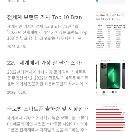
2023. 8. 16.
녀 세대 지원정책 추진 현황 및 개선 방향' 등을
본격 논의했다. 중앙정부와 지방자치단체들은 저
출산고령사회위원회가 지난 3월 공개한 '저출산
전세계 브랜드 가치 Top 10 Brand (The Most Valuable Brand Worldwide)
·고령사회 정책과제·추진방향'에 맞춰 다자녀 세
세계적인 리서치 업체 Kantar는 23년 7월
대의 양육 부담을 줄여줄 범정부 대책을 추진하
'2023년 전세계에서 가장 가치있는 브랜드 Top
기로 했다. 이 정책은 얼마나 영향이 클지 가구수
100'을 발표 했다. Kantar는 재무 데이터 분석
기준으로 점검해 보자. 1. 자녀수별 가구수 비중
과 광범위한 브랜드 자산 연구를 결합하여 해당
2022년 기준, 전국 가구를 자녀수 기준으로 구분
2023. 8. 15.
브랜드 가치를 발표한다. 1. 전세계 브랜드 가치
하면 다음 그래프와 같다. (출처: 통계청) 1자녀
Top 10 칸타가 발표한 가장 가치있는 브랜드
가구 비중 42.41% 2자녀 가구 비중 47.87% 3
Top 10은 1위 애플, 2위 구글, 3위 마이크로소
22년 세계에서 가장 잘 팔린 스마트폰은? 글로벌 베스트셀러 모델
자녀 가구 비중 8.89% 4자녀 가구..
프트, 4위 아마존, 5위 맥도널드, 6위 비자, 7위
2022년에 전세계에서 가장 많이 팔린 스마트폰
텐센트, 8위 루이비통, 9위 마스터카드, 10위 코
은 무엇일까? 1. 2022년 글로벌 스마트폰 베스트
카콜라다. 1위 애플은 8804억 5,000만 달러의
셀러 데이터 전문기관 카운터포인트 리서치에 의
브랜드 가치로 Kantar 브랜드Z의 "2023년 가
하면 22년 가장 많이 팔린 모델은 아이폰 13이
장 가치있는 글로벌 브랜드 보고서"에서 22년에
2023. 7. 10.
다. 무려 전체 시장에서 6%의 시장점유율을 차
이어 연속으로 1위를 차지했다. 애플의 2022년
지했다. 22년 애플의 시장 점유율이 18.3%임을
회계년도 매출은 3,943억 달러인데 애플의 브
감안하면, 아이폰 13 한 모델이 전체 애플 스마트
글로벌 스마트폰 출하량 및 시장점유율 (2011년~2023년 1분기 실적)
랜..
폰 매출의 1/3을 차지한 것이다. 그 뒤를 이어 아
세계에서 가장 기업가치가 높은 브랜드는 애플이
이폰13 Pro Max와 아이폰14 Pro Max가 2위와
다. 애플의 메인 사업은 스마트폰 사업이다. 스마
3위를 차지했다. 이들은 각각 전체 시장에서
트폰은 전세계에서 디지털 혁신을 주도하는 주요
2.6%와 1.7%의 점유율을 보였다. [ 2022년 글