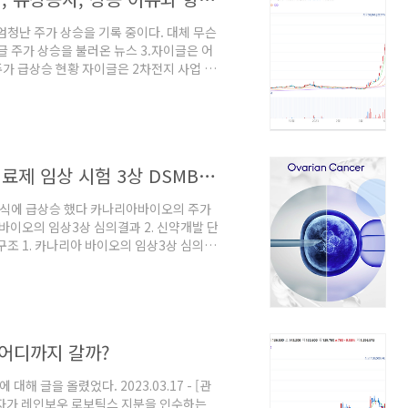
엄청난 주가 상승을 기록 중이다. 대체 무슨
글 주가 상승을 불러온 뉴스 3.자이글은 어
 주가 급상승 현황 자이글은 2차전지 사업 진
. 3월 3일 4,150원에서 3월말 2만
 3일은 3,1250원까지 오르며 상한가를 기록
몰리면서 주가가 상승하고 있는 것으로 보인
출 / 제 3자 배정 유상 증자 1) 자이글의 2
카나리아바이오 주가 급상승, 난소암 치료제 임상 시험 3상 DSMB 심의 통과
 소식에 급상승 했다 카나리아바이오의 주가
아바이오의 임상3상 심의결과 2. 신약개발 단
구조 1. 카나리아 바이오의 임상3상 심의
개 국가 162개 사이트에서 진행하는 '오
itoring Board) 심의를 통과했다. 이번
를 검토하는데, 이번 심사에서 임상을 계
월 이후인 오는 23년 9월에 진행될 예정
_어디까지 갈까?
 글을 올렸었다. 2023.03.17 - [관
전자가 레인보우 로보틱스 지분을 인수하는