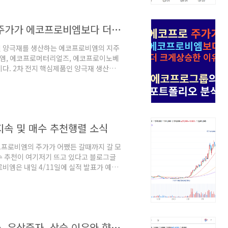
그램, 페이스북, 왓츠앱을 사용한다. 월 사용
에코프로그룹 사업 분석_왜 에코프로 주가가 에코프로비엠보다 더 오를까?
품인 양극재를 생산하는 에코프로비엠의 지주
엠, 에코프로머터리얼즈, 에코프로이노베
다. 2차 전지 핵심제품인 양극재 생산기
클까? 궁금하지 않은가? 투자가들이 바보가
 연결 재무제표 현황을 통해 에코프로그룹
 이 글을 통해 공유하고자 하니 에코프로
 목차 1.에코프로그룹 포트폴리오 2.에코
5.에코프로..
지속 및 매수 추천행렬 소식
프로비엠의 주가가 어쨌든 갈때까지 갈 모
수 추천이 여기저기 뜨고 있다고 블로그글
비엠은 내일 4/11일에 실적 발표가 예정
1. 에코프로와 에코프로비엠 주가 업데이트
며 역대 최고가를 갈아치웠습니다. 에코프로
반 신고가를 경신했습니다. 에코프로는 4
상승해서 143천원 올랐습니다. 에코프로는
자이글 주가 급상승_2차전지 사업 진출, 유상증자, 상승 이유와 향후전망