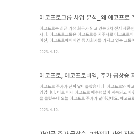
사용자 37.4억명 중 79%인 29.6억명이 매일 인스타
자 대비 ..
에코프로는 최근 가장 화두가 되고 있는 2차 전지 제
사다. 에코프로그룹은 에코프로를 지주사로 에코프로비
이션, 에코프로에이치앤 등 자회사를 가지고 있는 그룹이
업인 에코프로비엠보다 왜 에코프로가 더 주가 상승이 
2023. 4. 12.
아닌 이상에야 이유가 있을 것이다. 그래서 에코프로의
의 사업포트폴리오를 확인해 보면서 그 이유를 확인했다.
및 2차전지에 관심있는 분들은 끝까지 읽어보길 권한다.
프로비엠 3.에코프로머터리얼즈 4.에코프로이노베이션 
에코프로, 에코프로비엠, 주가 급상승 
에코프로 주가가 진짜 날아올랐습니다. 에코프로와 에코
양입니다. 바로 어제 에코프로 매수행렬이 계속되고 매
을 올렸는데 오늘 에코프로 주가가 날아갔네요. 에코프로
되어 있습니다. 내일 실적 발표가 매우 궁금해지네요. 
2023. 4. 10.
(4/10일 종가) 에코프로 주가가 65만원 선을 넘어서
그룹주이자 2차전지 제조업체인에코프로비엠도 이날 동
월 10일 종가 722천원으로 전주 금요일대비 24.7% 
이날 장중 80만원을 넘어서기도 했습니다. 에코프로..