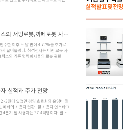
년간 꾸준히 상승해 왔지만, 최근 3개월
 아주 살짝 조정받고 있습니다. 그에 따라,
 있습니다. 1년만 가지고 계셨어도 587%
입니다. 3개월전에 소문듣고 들어오셨어도
삼성전자 로봇투자회사 레인보우로보틱스의 서빙로봇,까페로봇 사업 진출
인수한 이후 두 달 만에 4.77%를 추가로
까지 끌어올렸다. 삼성전자는 어떤 로봇 사
틱스와 기존 협력회사들의 로봇 관련 동
 출시 로봇 플랫폼 전문기업 레인보우로보틱
한다는 소식이다. 업계에 따르면 레인보우로
증을 진행 중이다. 그리고 이르면 연내 출
소식이 들려오고 있다. 레인보우로보틱스의
..
자 실적과 주가 전망
난 2~3월에 있었던 경영 효율화와 운영비 절
. 메타의 사용자 현황 : 월 사용자 인스타그
 4분기 월 사용자는 37.4억명이다. 월사
서 가장 많은 사용자를 확보한 소셜미디어
는 22년 4분기 기준으로 29.6억명이다. 매
서 이미지를 올리고 글을 남긴다. 월 평균