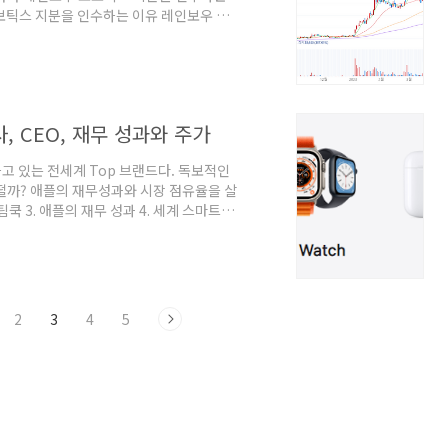
보틱스 지분을 인수하는 이유 레인보우 로
 올해 삼성전자가 지분 인수를 하고 최근
을 보이며, 강세를 보이
있는 시점이었는데 그 이후로도 지속 상승 중이
800억원 수준이던 시총이 2조6450억원으로
, CEO, 재무 성과와 주가
고 있는 전세계 Top 브랜드다. 독보적인
떨까? 애플의 재무성과와 시장 점유율을 살
O 팀쿡 3. 애플의 재무 성과 4. 세계 스마트폰
랜드 History : 보잘것없는 시작에서 세계
e만큼 인식할 수 있는 이름은 거의 없습니
털 장치를 사용하는 방식을 혁신했으며 기술
서 시작한 초기부터 거대 기술 기업으로서
2
3
4
5