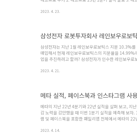
년 주가 그래프와 기간별 수익률 에코프로 주가는 지난 3
2023. 4. 23.
급상승한 것을 보실 수 있습니다. 꼭지점까지 올라갔다가
3년 수익율은 2,727%라는 어마어마한 수익율을 보이고
의 수익률이죠. 최근 급등장 3개월의 수익률은 389%
엄청 올랐네요. 다만 ..
삼성전자는 지난 1월 레인보우로보틱스 지분 10.3%를 
매입해서 현재 레인보우로보틱스의 지분율을 14.99%
업을 추진하려고 할까? 삼성전자가 인수한 레인보우로보
향을 확인해 봤다. 1. 레인보우 로보틱스의 서빙 로봇
2023. 4. 21.
스가 업계 최초로 '로봇팔'을 탑재한 서빙로봇을 출시
보틱스는 현재 서빙로봇 개발을 시작한지 4개월 만에 실
시할 서빙로봇에 관절형 로봇 탑재를 검토하고 있다는 
핵심 역량인 협동로봇 핵심 기술을 접목해 서비스 분야에
메타 실적, 페이스북과 인스타그램 사용
메타의 지난 22년 4분기와 22년 실적을 살펴 보고, 지
감 노력을 감안했을 때 이번 1분기 실적을 예측해 보자. 1
램 및 페이스북을 포함한 패밀리앱 전체에서 메타의 22년
용자수는 지속적으로 증가하고 있고, 메타는 전 세계에
2023. 4. 14.
채널이다. 2. 메타의 일 사용자 : DAU 메타의 일 사용자
일 29.6억명이 인스타그램이나 페이스북에 로그인을 해