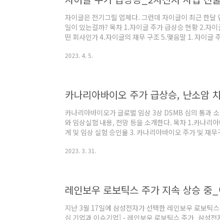
자이글은 전기그릴 업체다. 그런데 자이글이 최근 한달 
일이 있는걸까? 목차 1.자이글 주가 급상승 현황 2.자이
떤 회사인가 4.자이글의 재무 구조 5.맺음말 1. 자이글
출 기대감으로 23년 3월 기준, 주가 상승률 1위를 기록했다
2023. 4. 5.
4,050원으로 한달 안에 5.65배 상승했다. 그리고 4월
했다. 자이글의 2차전지 사업에 투자자들의 기대감이 
다. 2. 자이글 주가 상승을 불러온 뉴스: 2차 전지 사업 진
차..
카나리아바이오가 글로벌 임상 3상 DSMB 심의 통과
와 임상실험 내용, 전망 등을 소개한다. 목차 1.카나리
계 및 임상 실험 승인율 3. 카나리아바이오 주가 및 재무
결과 카나리아바이오가 난소암 신규 환자를 대상으로 16
2023. 3. 31.
레고보맙' 글로벌 임상3상이 DSMB(Data Safety Mon
글로벌 임상3상은 DSMB에 의해 6개월마다 임상데이터
속 진행하라는 권고를 받았다. 다음 DSMB의 검토는 6개
이다. 글로벌 임상..
레인보우 로보틱스 주가 지속 상승 중
지난 3월 17일에 삼성전자가 선택한 레인보우 로보틱스에 대해
심 기업과 이슈기업] - 레인보우 로보틱스 주가_삼성