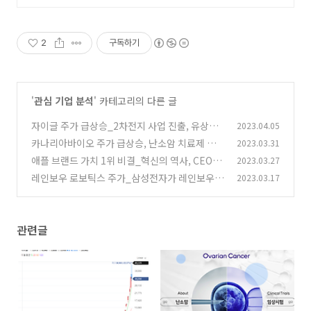
2
구독하기
'
관심 기업 분석
' 카테고리의 다른 글
자이글 주가 급상승_2차전지 사업 진출, 유상증
2023.04.05
자, 상승 이유와 향후전망
카나리아바이오 주가 급상승, 난소암 치료제 임
2023.03.31
(0)
상 시험 3상 DSMB 심의 통과
애플 브랜드 가치 1위 비결_혁신의 역사, CEO,
2023.03.27
(0)
재무 성과와 주가
레인보우 로보틱스 주가_삼성전자가 레인보우
2023.03.17
(0)
로보틱스 지분을 인수하는 이유
(0)
관련글