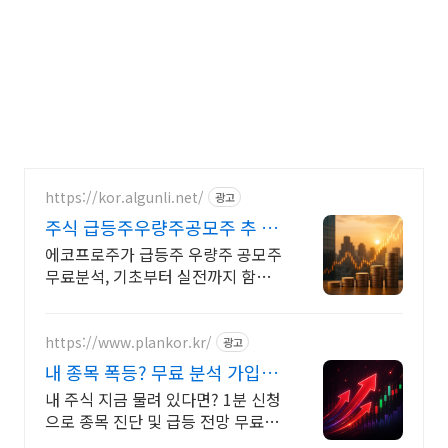
https://kor.algunli.net/
광고
주식 급등주우량주공모주 추 지
금 안보면 늦어요
에코프로주가 급등주 우량주 공모주
무료분석, 기초부터 실전까지 함께
주식 무료 교육 제공, 우량주 무료 정
보 제공, 처음부터 실전까지 같이합
니다
https://www.plankor.kr/
광고
내 종목 폭등? 무료 분석 가입즉
시 무료리포트 100%
내 주식 지금 물려 있다면? 1분 신청
으로 종목 진단 및 급등 전망 무료 분
석!