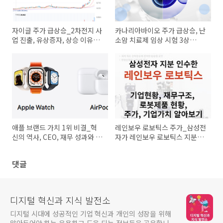
자이글 주가 급상승_2차전지 사
카나리아바이오 주가 급상승, 난
업 진출, 유상증자, 상승 이유와
소암 치료제 임상 시험 3상
향후전망
DSMB 심의 통과
애플 브랜드 가치 1위 비결_혁
레인보우 로보틱스 주가_삼성전
신의 역사, CEO, 재무 성과와 주
자가 레인보우 로보틱스 지분을
가
인수하는 이유
댓글
디지털 혁신과 지식 발전소
디지털 시대에 성공적인 기업 혁신과 개인의 성장을 위해