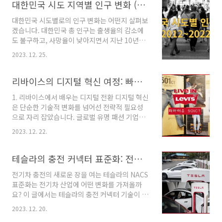
사망, 이민 등 기타 요인으로 인한 인구 변화가
대한민국 시도 지역별 인구 변화 (2012 ~ 2022)
163,685명으로 관찰되었습니다. 이는 인구 감소
대한민국 시도별로의 인구 변화는 어떤지 살펴보
의 일부를 상쇄하는 역할을 했습니다. 행정구역
겠습니다. 대한민국 총 인구는 출생율의 감소에
(시군구)별 2022년 2022년 - 2012년 증감 인구
도 불구하고, 사망율이 낮아지면서 지난 10년간
증감 원인 총인구수 (명) 인구 비중 총인구수 (명)
인구가 지속 증가하고 있습니다. 1. 대한민국 총
증감율 지역별 순이동 출산, 사망, 이민 등 전국
2023. 12. 25.
인구수 변화 대한민국 총 인구는 2022년 5,143
51,439,038 100% 490,766 1% 0 490,766 서
만 9천명으로 2012년대비 49만명 증가로 약
울특별시 9,428,372 18.3% -766..
1.0% 증가율을 보입니다. 남자는 2022년
리바이스의 디지털 혁신 여정: 빠른 실패에서 배우는 4가지 핵심 교훈
2,563.6만명으로 2012년대비 132.9천명
1. 리바이스에서 배우는 디지털 전환 디지털 혁신
(0.5%) 증가했고, 여자는 2,560.2만명으로
은 단순한 기술적 변화를 넘어선 전략적 필요성
2012년대비 35.7만(1.4%) 증가했습니다. 2012
으로 자리 잡았습니다. 글로벌 유명 패션 기업인
2022 증김 증감율 총인구 50,948,272
리바이스의 사례는 이러한 변화에 성공적으로 대
51,439,038 490,766 1.0% 남자 25,504,060
2023. 12. 22.
응하는 방법을 보여줍니다. 168년의 역사를 지닌
25,636,951 132,891 0.5% 여자 25,444,212
리바이스는 전통적 비즈니스 모델에서 벗어나 디
25,802,087 357,875 1..
지털 중심으로 전환하면서 중요한 교훈을 얻었습
테슬라의 충전 커넥터 표준화: 전기차 시장에 미치는 영향과 현대차의 대응
니다. 이 글에서는 리바이스가 디지털 전환을 통
전기차 충전의 새로운 장을 여는 테슬라의 NACS
해 어떻게 변화를 이끌었는지, 그리고 그 과정에
표준화는 전기차 산업에 어떤 변화를 가져올까
서 배운 핵심 교훈을 함께 확인하시죠. 참고글 :
요? 이 글에서는 테슬라의 충전 커넥터 기술이 표
"디지털 전환" 디지털 전환 정의. 디지털 전환의
준화되는 과정과 그로 인해 발생하는 산업 내외
중요성. 디지털 전환 6단계
2023. 12. 20.
의 영향에 대해 탐구합니다. 현대차를 포함한 여
(betterberry.co.kr) 2. 리바이스가 배운 디지