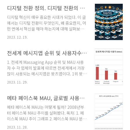
러 자동차 제조업체들이 이 새로운 표준을 어떻
털 전환의 핵심 교훈 리바이스의 하밋 싱 부사장
게 받아들이고 있는지, 그리고 이것이 전기차 시
디지털 전환 정의. 디지털 전환의 중요성. 디지털 전환 6단계
겸 CFO는 디지털 전환의 중요성과 그 과정에서
장과 사용자 경험에 어떤 변화를 가져올지 분석
의 핵심 ..
디지털 혁신이 매우 중요한 시대가 되었다. 이 글
해보겠습니다. 1.전기차 충전 표준 전환: 테슬라
에서는 디지털 전환이 무엇인지, 왜 중요한지, 어
NACS의 도입과 현대차 대응 미국 자동차공학회
떤 면에서 혁신을 해야 하는지에 대해 살펴보고
(SAE International)는 전기차 충전에 대한 새
자 한다. 1. 디지털 전환의 정의 디지털 전환이란,
로운 표준인 NACS를 발표했습니다. 이 표준은
2023. 12. 19.
디지털 디지털 기술을 사용하여 새로운 비즈니스
테슬라의 충전 커넥터 기술을 바탕으로 하며, 기
모델을 창출하고, 기업의 가치 창출 및 수익 창출
존의 CCS 방식과 다르게 북미 전역에서의 충전
방식을 근본적으로 바꾸는 회사 전체의 변화다.
전세계 메시지앱 순위 및 사용자수, 왓츠앱, 위챗, 페이스북메신저 사용자수
접근성을 개선할 것으로 기대됩니다. 이에 따라..
디지털 전환에 대해서는 많은 학자들이 정의했
1. 전세계 Massaging App 순위 및 MAU 사용
고, 대표적인 정의를 소개하면 그 정의는 다음과
자 수 각 업체의 발표에 따르면 전세계에서 가장
같다. Kane, Palmer, Phillips, Kiron, &
많이 사용되는 메시지앱은 왓츠앱이다. 1위 왓츠
Buckley (2015); Liu, Chen, & Chou (2011);
앱 MAU는 23년 1월 기준 20억명이다. 2위는 위
Schallmo: 디지털 전환이란 "기업이 디지털 기
2023. 11. 29.
챗으로 MAU는 13억 9백만명이었다. 3위는 페이
술을 활용하여 새로운 디지털 비즈니스 모델을
스북 페신저로 9억 31백만명의 MAU를 보였다 4
개발하고, 기업에 대한 더 많은 가치를 창출하..
위는 텔레그램으로 MAU 7억명이다. 5위는 스냅
메타 페이스북 MAU, 글로벌 사용자 추이 ('08년 ~'23년 3분기)
챗으로 MAU 6억 35백만이다. 6위는 QQ로 5억
메타 페이스북 MAU는 어떻게 될까? 2008년부
74백만이다. 순위 메시지앱 MAU (백만) 1위
터 페이스북 MAU 추이를 살펴봤다. 목차: 1. 페
WhatsApp* 2,000 2위 Weixin / WeChat
이스북 MAU 추이 그래프 2. 페이스북 MAU 분기
1,309 3위 Facebook Messenger 931 4위
별 데이터(2008~2023) 3. 페이스북 사용 패턴1.
Telegram 700 5위 Snapchat 635 6위 QQ
2023. 11. 28.