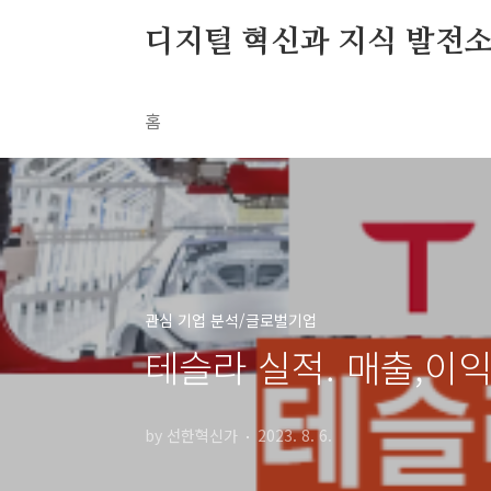
본문 바로가기
디지털 혁신과 지식 발전
홈
관심 기업 분석/글로벌기업
테슬라 실적. 매출,이익, 
by 선한혁신가
2023. 8. 6.